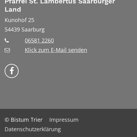
Pfarrei St. Lambertus Saarburger
Land
Kunohof 25
54439
Saarburg
06581 2260
Klick zum E-Mail senden
Bistum Trier auf Facebook
© Bistum Trier
Impressum
Datenschutzerklärung