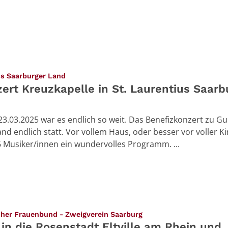
:
us Saarburger Land
rt Kreuzkapelle in St. Laurentius Saarb
.03.2025 war es endlich so weit. Das Benefizkonzert zu G
nd endlich statt. Vor vollem Haus, oder besser vor voller Ki
6 Musiker/innen ein wundervolles Programm. ...
:
cher Frauenbund - Zweigverein Saarburg
 in die Rosenstadt Eltville am Rhein und