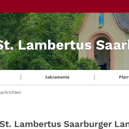
 St. Lambertus Saa
Sakramente
Pfar
achrichten
 St. Lambertus Saarburger La