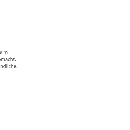
beim
emacht.
ndliche.