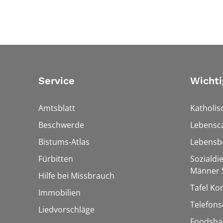
Service
Wichti
Amtsblatt
Katholis
Beschwerde
Lebensc
Bistums-Atlas
Lebensb
Fürbitten
Sozialdi
Männer S
Hilfe bei Missbrauch
Tafel Ko
Immobilien
Telefons
Liedvorschläge
Foodsha