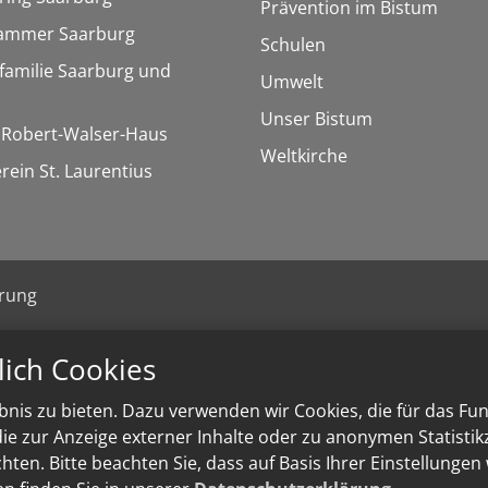
Prävention im Bistum
kammer Saarburg
Schulen
familie Saarburg und
Umwelt
Unser Bistum
/ Robert-Walser-Haus
Weltkirche
rein St. Laurentius
ärung
lich Cookies
nis zu bieten. Dazu verwenden wir Cookies, die für das Fu
e zur Anzeige externer Inhalte oder zu anonymen Statisti
ten. Bitte beachten Sie, dass auf Basis Ihrer Einstellungen