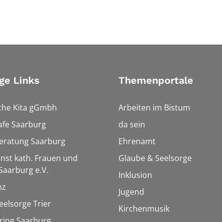
ge Links
Themenportale
che Kita gGmbh
Arbeiten im Bistum
afe Saarburg
da sein
eratung Saarburg
Ehrenamt
enst kath. Frauen und
Glaube & Seelsorge
aarburg e.V.
Inklusion
nz
Jugend
eelsorge Trier
Kirchenmusik
ring Saarburg