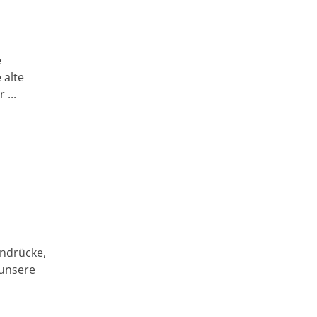
e
 alte
 ...
indrücke,
unsere