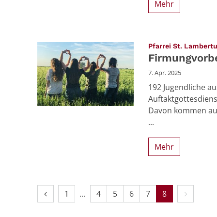
Mehr
Pfarrei St. Lambert
Firmungvorb
7. Apr. 2025
192 Jugendliche a
Auftaktgottesdien
Davon kommen aus 
...
Mehr
Vorherige Seite
Erste Seite
Nächste 
1
4
5
6
7
8