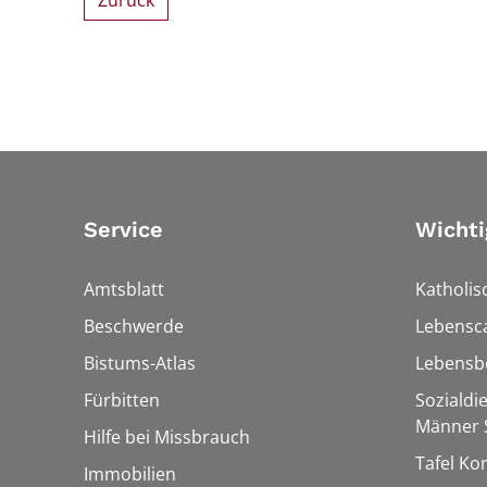
Zurück
Service
Wichti
Amtsblatt
Katholis
Beschwerde
Lebensc
Bistums-Atlas
Lebensb
Fürbitten
Sozialdi
Männer S
Hilfe bei Missbrauch
Tafel Ko
Immobilien