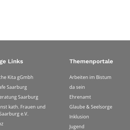
ge Links
Themenportale
che Kita gGmbh
Arbeiten im Bistum
afe Saarburg
da sein
eratung Saarburg
Ehrenamt
enst kath. Frauen und
Glaube & Seelsorge
aarburg e.V.
Inklusion
nz
Jugend