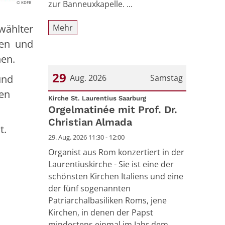
zur Banneuxkapelle. ...
© KDFB
wählter
Mehr
ben und
nen.
29
und
Aug. 2026
Samstag
hen
:
Datum: 29. August 2026
Kirche St. Laurentius Saarburg
Orgelmatinée mit Prof. Dr.
Christian Almada
t.
29. Aug. 2026 11:30 - 12:00
Organist aus Rom konzertiert in der
Laurentiuskirche - Sie ist eine der
schönsten Kirchen Italiens und eine
der fünf sogenannten
Patriarchalbasiliken Roms, jene
Kirchen, in denen der Papst
mindestens einmal im Jahr dem