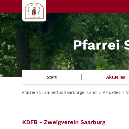
Zum Inhalt springen
Pfarrei
Start
Aktuelles
Pfarrei St. Lambertus Saarburger Land
Aktuelles
V
:
KDFB - Zweigverein Saarburg