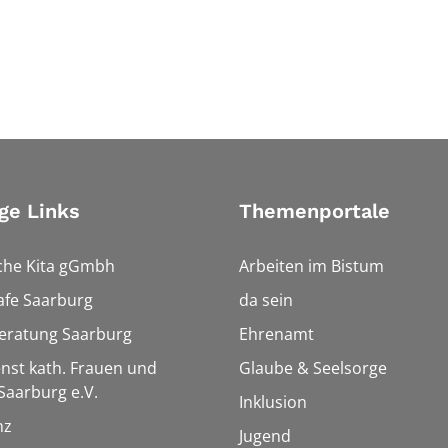
ge Links
Themenportale
che Kita gGmbh
Arbeiten im Bistum
afe Saarburg
da sein
eratung Saarburg
Ehrenamt
enst kath. Frauen und
Glaube & Seelsorge
aarburg e.V.
Inklusion
nz
Jugend