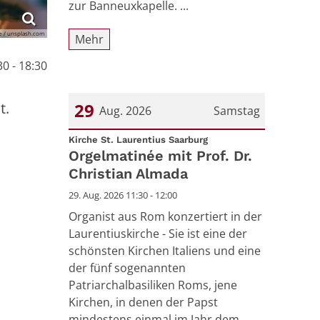
zur Banneuxkapelle. ...
e / unsplash.com
Mehr
0 - 18:30
t.
29
Aug. 2026
Samstag
:
Datum: 29. August 2026
Kirche St. Laurentius Saarburg
Orgelmatinée mit Prof. Dr.
Christian Almada
29. Aug. 2026 11:30 - 12:00
Organist aus Rom konzertiert in der
Laurentiuskirche - Sie ist eine der
schönsten Kirchen Italiens und eine
der fünf sogenannten
Patriarchalbasiliken Roms, jene
Kirchen, in denen der Papst
mindestens einmal im Jahr dem