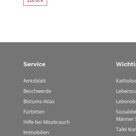
Zurück
Service
Wichti
Amtsblatt
Katholis
Beschwerde
Lebensc
Bistums-Atlas
Lebensb
Fürbitten
Sozialdi
Männer S
Hilfe bei Missbrauch
Tafel Ko
Immobilien