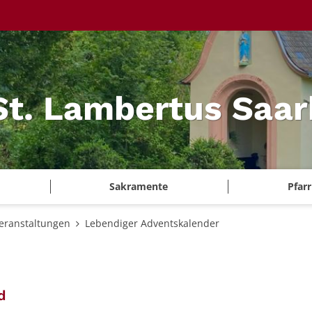
 St. Lambertus Saa
Sakramente
Pfar
eranstaltungen
Lebendiger Adventskalender
:
d