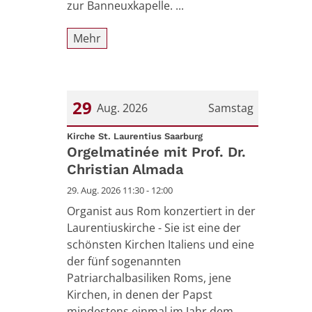
zur Banneuxkapelle. ...
Mehr
29
Aug. 2026
Samstag
:
Datum: 29. August 2026
Kirche St. Laurentius Saarburg
Orgelmatinée mit Prof. Dr.
Christian Almada
29. Aug. 2026 11:30 - 12:00
Organist aus Rom konzertiert in der
Laurentiuskirche - Sie ist eine der
schönsten Kirchen Italiens und eine
der fünf sogenannten
Patriarchalbasiliken Roms, jene
Kirchen, in denen der Papst
mindestens einmal im Jahr dem