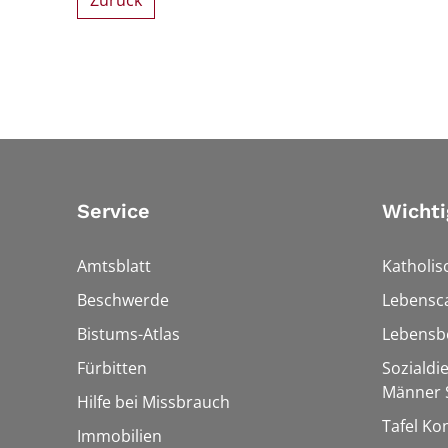
Zurück
Service
Wichti
Amtsblatt
Katholis
Beschwerde
Lebensc
Bistums-Atlas
Lebensb
Fürbitten
Sozialdi
Männer S
Hilfe bei Missbrauch
Tafel Ko
Immobilien