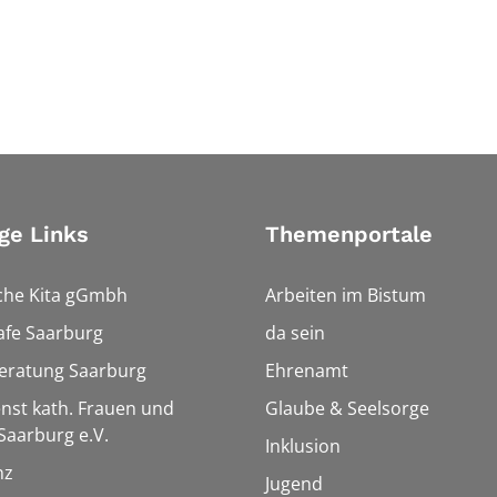
ge Links
Themenportale
che Kita gGmbh
Arbeiten im Bistum
afe Saarburg
da sein
eratung Saarburg
Ehrenamt
enst kath. Frauen und
Glaube & Seelsorge
aarburg e.V.
Inklusion
nz
Jugend