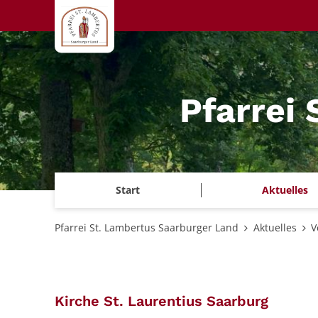
Zum Inhalt springen
Pfarrei
Start
Aktuelles
Pfarrei St. Lambertus Saarburger Land
Aktuelles
V
:
Kirche St. Laurentius Saarburg