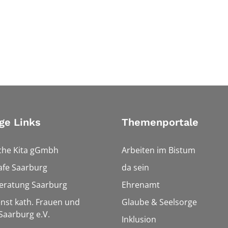
ge Links
Themenportale
che Kita gGmbh
Arbeiten im Bistum
afe Saarburg
da sein
eratung Saarburg
Ehrenamt
enst kath. Frauen und
Glaube & Seelsorge
aarburg e.V.
Inklusion