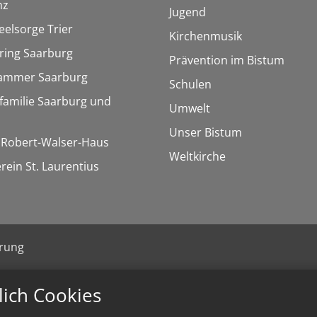
nz
Jugend
eelsorge Trier
Kirchenmusik
ring Saarburg
Prävention im Bistum
kammer Saarburg
Schulen
familie Saarburg und
Umwelt
Unser Bistum
/ Robert-Walser-Haus
Weltkirche
rein St. Laurentius
ärung
lich Cookies