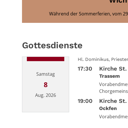
Wicht
Während der Sommerferien, vom 29.06
Gottesdienste
Hl. Dominikus, Prieste
17:30
Kirche St
Samstag
Trassem
8
Vorabendmess
Chorgemeinsc
Aug. 2026
19:00
Kirche St.
Ockfen
Datum: 8. August 2026
Vorabendme