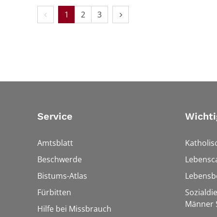
Vorherige Seite
Nächste Seite
1
2
3
Service
Wichti
Amtsblatt
Katholis
Beschwerde
Lebensc
Bistums-Atlas
Lebensb
Fürbitten
Sozialdi
Männer S
Hilfe bei Missbrauch