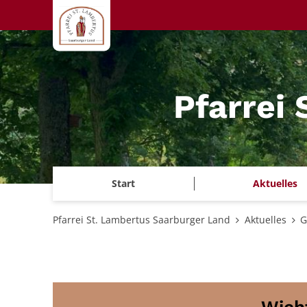
Zum Inhalt springen
Pfarrei
Start
Aktuelles
Pfarrei St. Lambertus Saarburger Land
Aktuelles
G