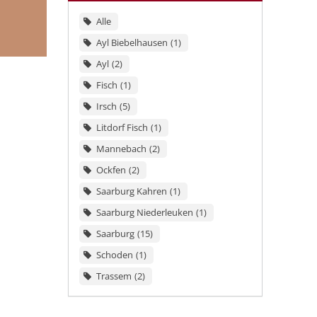
Alle
Ayl Biebelhausen
1
Ayl
2
Fisch
1
Irsch
5
Litdorf Fisch
1
Mannebach
2
Ockfen
2
Saarburg Kahren
1
Saarburg Niederleuken
1
Saarburg
15
Schoden
1
Trassem
2