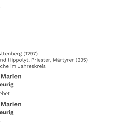
e
Altenberg (1297)
nd Hippolyt, Priester, Märtyrer (235)
che im Jahreskreis
 Marien
eurig
ebet
 Marien
eurig
e