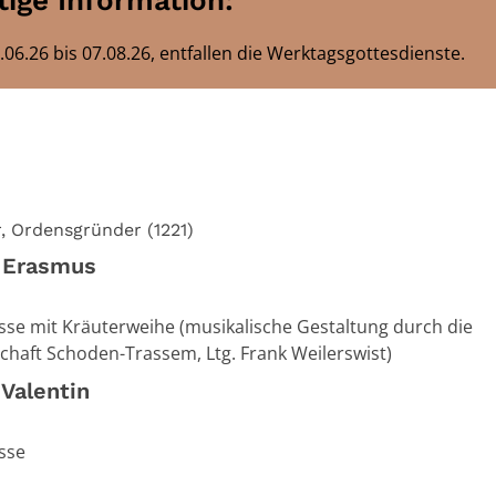
ige Information:
.26 bis 07.08.26, entfallen die Werktagsgottesdienste.
r, Ordensgründer (1221)
. Erasmus
e mit Kräuterweihe (musikalische Gestaltung durch die
haft Schoden-Trassem, Ltg. Frank Weilerswist)
 Valentin
sse