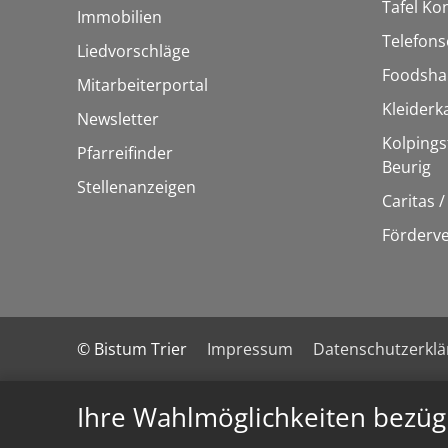
Tafel Ko
Immobilien
Telefons
Liedvorschläge
Foodsha
Mitarbeiterportal
Kleider
Newsletter
Kolpings
Pfarreifinder
Beurig
Stellenanzeigen
Caritas 
Förderve
© Bistum Trier
Impressum
Datenschutzerkl
Ihre Wahlmöglichkeiten bezüg