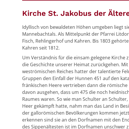
Kirche St. Jakobus der Älter
Idyllisch von bewaldeten Höhen umgeben liegt s
Mannebachtals. Als Mittelpunkt der Pfarrei Litdor
Fisch, Rehlingerhof und Kahren. Bis 1803 gehö
Kahren seit 1812.
Um Verständnis für die einsam gelegene Kirche z
die Geschichte unserer Heimat zurückgehen.
Mit
weströmischen Reiches hatter der talentierte Fel
Gruppen den Einfall der Hunnen 451 auf den kat
fränkischen Heere vertrieben dann die römisch
davon ausgehen, dass um 475 die noch heidnisch
Raumes waren. So wie man Schulter an Schulter, 
Heer gekämpft hatte, nahm man das Land in Besi
der gallorömischen Bevölkerungen kommen jetz
erkennen sind sie an den Dorfnamen mit den Endu
des Sippenältesten ist im Dorfnamen unschwer zu