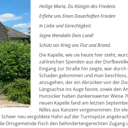
Heilige Maria, Du Königin des Friedens
Erflehe uns Einen Dauerhaften Frieden
In Liebe und Gerechtigkeit.
Segne Wendalin Dein Land!
Schütz vor Krieg uns Flut und Brand.
Die Kapelle, wie sie heute hier steht, wu
zahlreichen Spenden aus der Dorfbevölker
Eingang zur Straße hin zeigte, war durc
Schaden gekommen und man beschloss, s
anzugehen, der ein Abrücken von der Do
Längsachse ins Auge fasste, sowie den An
Hunsicker haben dankenswerter Weise 70
neuen Kapelle fand am letzten Septembe
© Rainer Hackenberger
Nilles aus Kanzem vorgenommen. Ein ele
d Scheer neu vergoldete Hahn auf der Turmspitze angebrac
hat die Ortsgemeinde Fisch den behindertengerechten Zugang