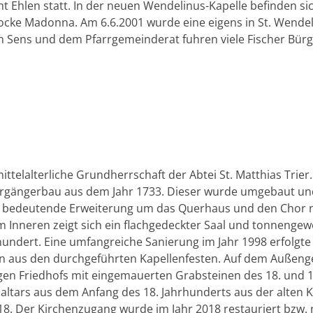
nt Ehlen statt. In der neuen Wendelinus-Kapelle befinden s
ocke Madonna. Am 6.6.2001 wurde eine eigens in St. Wendel
 Sens und dem Pfarrgemeinderat fuhren viele Fischer Bürge
ttelalterliche Grundherrschaft der Abtei St. Matthias Trier.
orgängerbau aus dem Jahr 1733. Dieser wurde umgebaut un
 die bedeutende Erweiterung um das Querhaus und den Chor
m Inneren zeigt sich ein flachgedeckter Saal und tonnengew
ndert. Eine umfangreiche Sanierung im Jahr 1998 erfolgte 
n aus den durchgeführten Kapellenfesten. Auf dem Außeng
en Friedhofs mit eingemauerten Grabsteinen des 18. und 1
naltars aus dem Anfang des 18. Jahrhunderts aus der alten K
8. Der Kirchenzugang wurde im Jahr 2018 restauriert bzw.