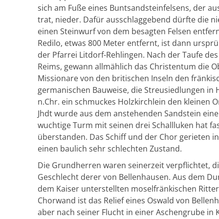
sich am Fuße eines Buntsandsteinfelsens, der au
trat, nieder. Dafür ausschlaggebend dürfte die n
einen Steinwurf von dem besagten Felsen entfernt
Redilo, etwas 800 Meter entfernt, ist dann ursp
der Pfarrei Litdorf-Rehlingen.
Nach der Taufe des 
Reims, gewann allmählich das Christentum die O
Missionare von den britischen Inseln den fränk
germanischen Bauweise, die Streusiedlungen in H
n.Chr. ein schmuckes Holzkirchlein den kleinen O
Jhdt wurde aus dem anstehenden Sandstein eine
wuchtige Turm mit seinen drei Schallluken hat f
überstanden. Das Schiff und der Chor gerieten in 
einen baulich sehr schlechten Zustand.
Die Grundherren waren seinerzeit verpflichtet, d
Geschlecht derer von Bellenhausen. Aus dem Dunk
dem Kaiser unterstellten moselfränkischen Ritter
Chorwand ist das Relief eines Oswald von Bellenh
aber nach seiner Flucht in einer Aschengrube i