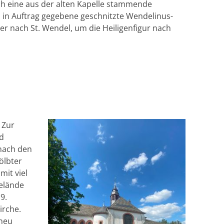
ich eine aus der alten Kapelle stammende
 in Auftrag gegebene geschnitzte Wendelinus-
r nach St. Wendel, um die Heiligenfigur nach
 Zur
d
 nach den
ölbter
mit viel
elände
9.
irche.
 neu