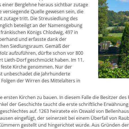
s einer Berglehne heraus sichtbar zutage
ie versiegende Quelle gewesen sein, die
 zutage tritt. Die Streusiedlung des
rünglich beteiligt an der Namensgebung
fränkischen Königs Chlodwig, 497 in
berhand und erfasste dank der
ischen Siedlungsraum. Gemäß der
olz aufzuführen, dürfte schon vor 800
rt Lieth-Dorf geschmückt haben. Im 11.
 feste Kirche genommen. Nur der
ast unbeschadet die Jahrhunderte
Folgen der Wirren des Mittelalters in
ie ersten Kirchen zu bauen. In diesem Falle die Besitzer des
el der Geschichte taucht die erste schriftliche Erwähnun
geschlechtes auf. 1263 heiratete ein Oswald von Bellenhausen
ausen eingefügt, der seinerzeit bei einem Überfall von Rau
n Kümmern gestellt und hingerichtet wurde. Aus Gründen d