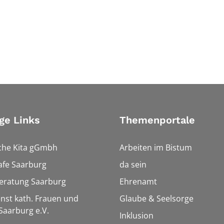
ge Links
Themenportale
che Kita gGmbh
Arbeiten im Bistum
afe Saarburg
da sein
eratung Saarburg
Ehrenamt
enst kath. Frauen und
Glaube & Seelsorge
aarburg e.V.
Inklusion