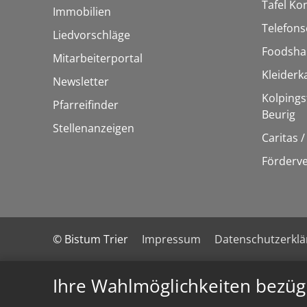
Tafel Ko
Immobilien
Telefons
Liedvorschläge
Foodsha
Mitarbeiterportal
Kleider
Newsletter
Kolpings
Pfarreifinder
Beurig
Stellenanzeigen
Caritas 
Förderve
© Bistum Trier
Impressum
Datenschutzerkl
Ihre Wahlmöglichkeiten bezüg