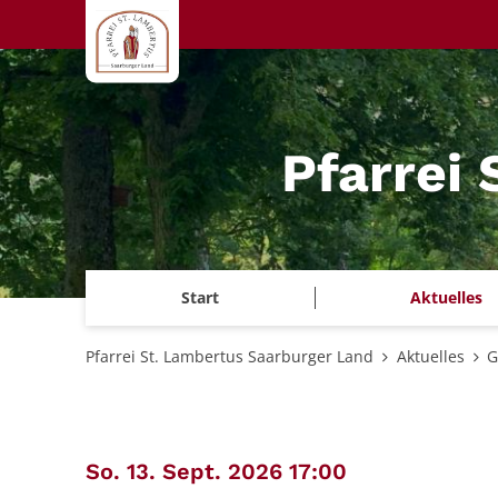
Zum Inhalt springen
Pfarrei
Start
Aktuelles
Pfarrei St. Lambertus Saarburger Land
Aktuelles
G
:
So. 13. Sept. 2026 17:00