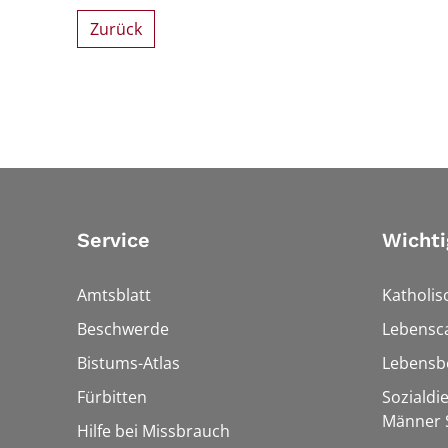
Zurück
Service
Wichti
Amtsblatt
Katholis
Beschwerde
Lebensc
Bistums-Atlas
Lebensb
Fürbitten
Sozialdi
Männer S
Hilfe bei Missbrauch