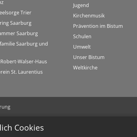
nz
Jugend
eelsorge Trier
Kirchenmusik
ring Saarburg
Prävention im Bistum
kammer Saarburg
Schulen
familie Saarburg und
Umwelt
Unser Bistum
/ Robert-Walser-Haus
Weltkirche
rein St. Laurentius
ärung
lich Cookies