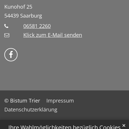
Kunohof 25
54439
Saarburg
06581 2260
Klick zum E-Mail senden
Bistum Trier auf Facebook
© Bistum Trier
Impressum
Datenschutzerklärung
✕
Ihre Wahlmöglichkeiten bezüglich Cookies