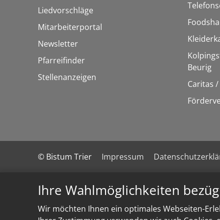
Telefons
Liedvorschläge
Foodsha
Mitarbeiterportal
Kleider
Newsletter
Kolpings
Pfarreifinder
Beurig
Stellenanzeigen
Caritas 
Förderve
© Bistum Trier
Impressum
Datenschutzerkl
Ihre Wahlmöglichkeiten bezüg
Wir möchten Ihnen ein optimales Webseiten-Erleb