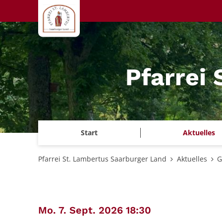
Zum Inhalt springen
Pfarrei
Start
Aktuelles
Pfarrei St. Lambertus Saarburger Land
Aktuelles
G
:
Mo. 7. Sept. 2026 18:30