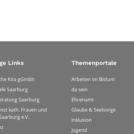
ge Links
Themenportale
che Kita gGmbh
Arbeiten im Bistum
afe Saarburg
da sein
eratung Saarburg
Ehrenamt
enst kath. Frauen und
Glaube & Seelsorge
aarburg e.V.
Inklusion
nz
Jugend