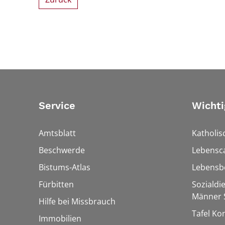
Service
Wichti
Amtsblatt
Katholis
Beschwerde
Lebensc
Bistums-Atlas
Lebensb
Fürbitten
Sozialdi
Männer S
Hilfe bei Missbrauch
Tafel Ko
Immobilien