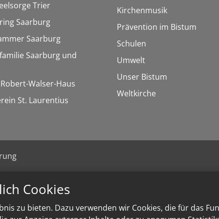
eelsorge Trier
Kirchenmusik
ring Saarburg
Prävention im Bistum
kammer Saarburg
Schulen
familie Saarburg und
Umwelt
Unser Bistum
/ Robert-Walser-Haus
Weltkirche
rein St. Laurentius
ärung
lich Cookies
nis zu bieten. Dazu verwenden wir Cookies, die für das Fu