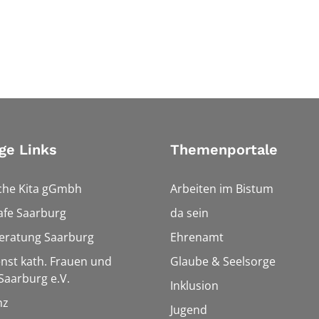
ge Links
Themenportale
che Kita gGmbh
Arbeiten im Bistum
afe Saarburg
da sein
eratung Saarburg
Ehrenamt
enst kath. Frauen und
Glaube & Seelsorge
aarburg e.V.
Inklusion
nz
Jugend