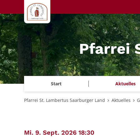
Zum Inhalt springen
Pfarrei
Start
Aktuelles
Pfarrei St. Lambertus Saarburger Land
Aktuelles
G
:
Mi. 9. Sept. 2026 18:30