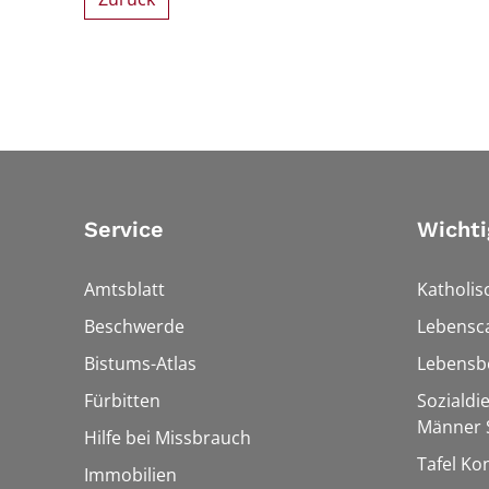
Service
Wichti
Amtsblatt
Katholis
Beschwerde
Lebensc
Bistums-Atlas
Lebensb
Fürbitten
Sozialdi
Männer S
Hilfe bei Missbrauch
Tafel Ko
Immobilien