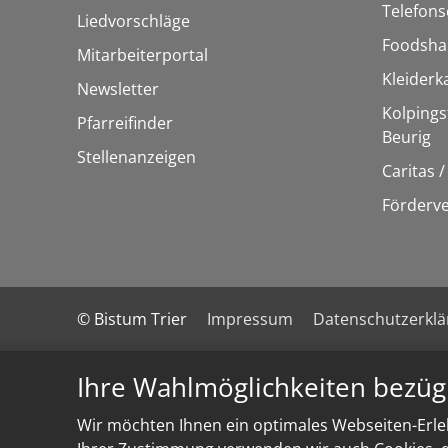
Telefons
Liedvorschläge
Foodsha
Mitarbeiterportal
Kleider
Newsletter
Kolpings
Pfarreifinder
Beurig
Stellenanzeigen
Caritas 
Förderve
© Bistum Trier
Impressum
Datenschutzerkl
Ihre Wahlmöglichkeiten bezüg
Wir möchten Ihnen ein optimales Webseiten-Erleb