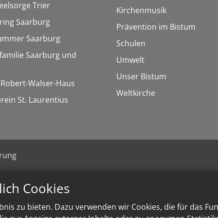
eelsorge Trier
Kirchenmusik
ring Saarburg
Prävention im Bistum
kammer Saarburg
Schulen
familie Saarburg und
Umwelt
Unser Bistum
/ Robert-Walser-Haus
Weltkirche
rein St. Laurentius
ärung
lich Cookies
nis zu bieten. Dazu verwenden wir Cookies, die für das Fu