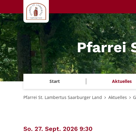
Zum Inhalt springen
Pfarrei
Start
Aktuelles
Pfarrei St. Lambertus Saarburger Land
Aktuelles
G
:
So. 27. Sept. 2026 9:30