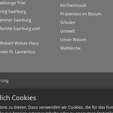
eelsorge Trier
Kirchenmusik
ring Saarburg
Prävention im Bistum
kammer Saarburg
Schulen
familie Saarburg und
Umwelt
Unser Bistum
/ Robert-Walser-Haus
Weltkirche
rein St. Laurentius
ärung
lich Cookies
nis zu bieten. Dazu verwenden wir Cookies, die für das Fu