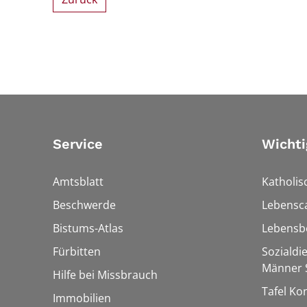
Service
Wichti
Amtsblatt
Katholis
Beschwerde
Lebensc
Bistums-Atlas
Lebensb
Fürbitten
Sozialdi
Männer S
Hilfe bei Missbrauch
Tafel Ko
Immobilien