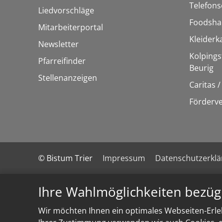
Telefons
Liedvorschläge
Foodsha
Mitarbeiterportal
Kleider
Newsletter
Kolpings
Pfarreifinder
Beurig
Stellenanzeigen
Caritas 
Förderve
© Bistum Trier
Impressum
Datenschutzerkl
Ihre Wahlmöglichkeiten bezüg
Wir möchten Ihnen ein optimales Webseiten-Erleb