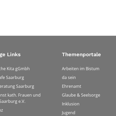
ge Links
Themenportale
che Kita gGmbh
Arbeiten im Bistum
afe Saarburg
da sein
eratung Saarburg
Ehrenamt
enst kath. Frauen und
Glaube & Seelsorge
aarburg e.V.
Inklusion
nz
Jugend