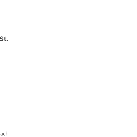
St.
nach