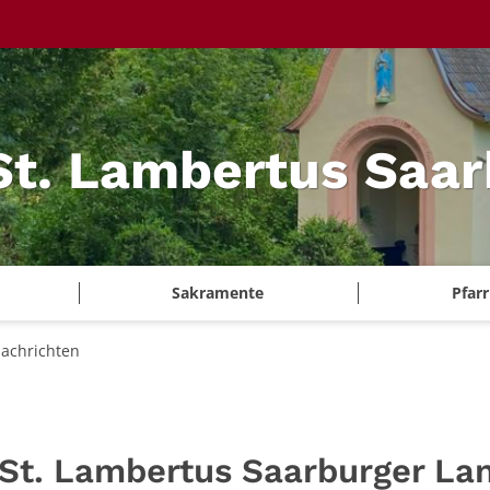
 St. Lambertus Saa
Sakramente
Pfar
achrichten
 St. Lambertus Saarburger La