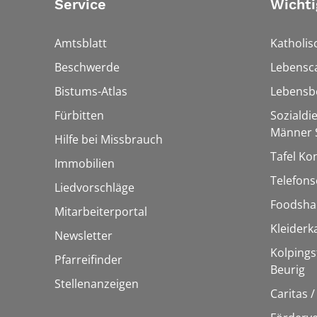
Service
Wichti
Amtsblatt
Katholis
Beschwerde
Lebensc
Bistums-Atlas
Lebensb
Fürbitten
Sozialdi
Männer S
Hilfe bei Missbrauch
Tafel Ko
Immobilien
Telefons
Liedvorschläge
Foodsha
Mitarbeiterportal
Kleider
Newsletter
Kolpings
Pfarreifinder
Beurig
Stellenanzeigen
Caritas 