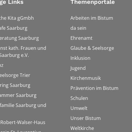
ge Links
Themenportale
che Kita gGmbh
Arbeiten im Bistum
afe Saarburg
da sein
eratung Saarburg
Ehrenamt
enst kath. Frauen und
Glaube & Seelsorge
aarburg e.V.
Inklusion
nz
Jugend
eelsorge Trier
Kirchenmusik
ring Saarburg
Prävention im Bistum
kammer Saarburg
Schulen
familie Saarburg und
Umwelt
Unser Bistum
/ Robert-Walser-Haus
Weltkirche