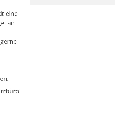
dt eine
e, an
 gerne
en.
arrbüro