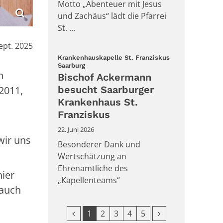
Motto „Abenteuer mit Jesus
und Zachäus“ lädt die Pfarrei
St. ...
ept. 2025
Krankenhauskapelle St. Franziskus
:
Saarburg
n
Bischof Ackermann
2011,
besucht Saarburger
Krankenhaus St.
Franziskus
22. Juni 2026
wir uns
Besonderer Dank und
Wertschätzung an
Ehrenamtliche des
hier
„Kapellenteams“
 auch
Vorherige Seite
Nächste Seite
1
2
3
4
5