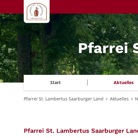
Zum Inhalt springen
Pfarrei
Start
Aktuelles
Pfarrei St. Lambertus Saarburger Land
Aktuelles
N
Pfarrei St. Lambertus Saarburger Lan