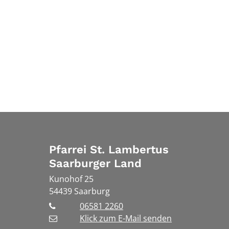
Pfarrei St. Lambertus
Saarburger Land
Kunohof 25
54439
Saarburg
06581 2260
Klick zum E-Mail senden