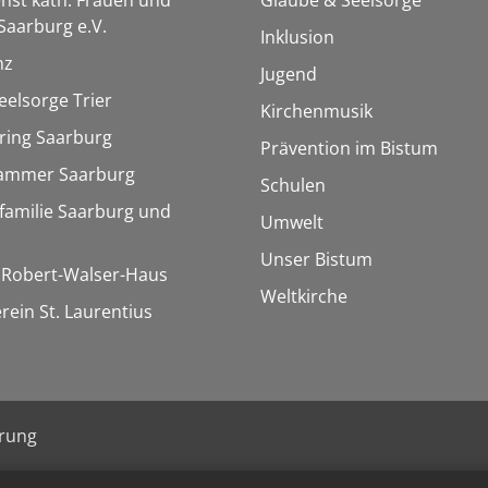
aarburg e.V.
Inklusion
nz
Jugend
eelsorge Trier
Kirchenmusik
ring Saarburg
Prävention im Bistum
kammer Saarburg
Schulen
familie Saarburg und
Umwelt
Unser Bistum
/ Robert-Walser-Haus
Weltkirche
rein St. Laurentius
ärung