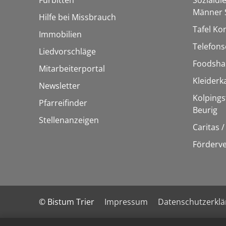
Männer S
Hilfe bei Missbrauch
Tafel Ko
Immobilien
Telefons
Liedvorschläge
Foodsha
Mitarbeiterportal
Kleider
Newsletter
Kolpings
Pfarreifinder
Beurig
Stellenanzeigen
Caritas 
Förderve
© Bistum Trier
Impressum
Datenschutzerkl