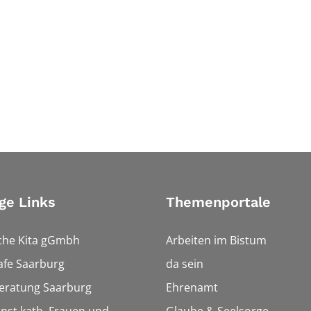
ge Links
Themenportale
che Kita gGmbh
Arbeiten im Bistum
afe Saarburg
da sein
eratung Saarburg
Ehrenamt
enst kath. Frauen und
Glaube & Seelsorge